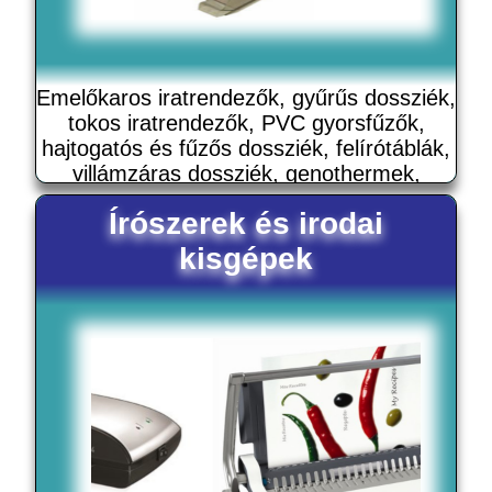
Emelőkaros iratrendezők, gyűrűs dossziék,
tokos iratrendezők, PVC gyorsfűzők,
hajtogatós és fűzős dossziék, felírótáblák,
villámzáras dossziék, genothermek,
lefűzhető genothermek és gumis mappák
Írószerek és irodai
kisgépek