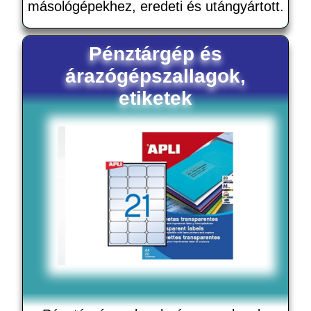
másológépekhez, eredeti és utángyártott.
Pénztárgép és
árazógépszallagok,
etiketek