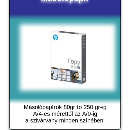
Másolóbapírok 80gr tó 250 gr-ig
A/4-es mérettől az A/0-ig
a szivárvány minden színében.