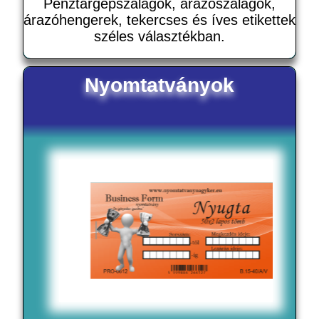
Pénztárgépszalagok, árazoszalagok,
árazóhengerek, tekercses és íves etikettek
széles választékban.
Nyomtatványok